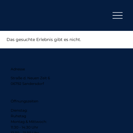
Das gesuchte Erlebnis gibt es nicht.
Adresse
Straße d. Neuen Zeit 6
06792 Sandersdorf
Öffnungszeiten
Dienstag:
Ruhetag
Montag & Mittwoch:
11:30 - 14:30 Uhr
17:30 - 21:30 Uhr